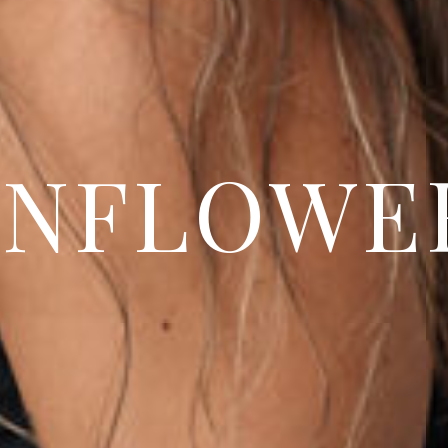
O
N
F
L
O
W
E