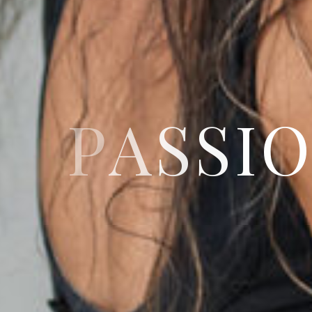
P
A
S
S
I