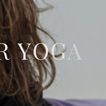
R
Y
O
G
A